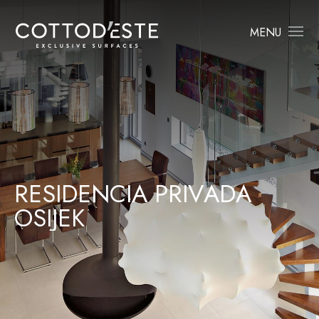
MENU
R
E
S
I
D
E
N
C
I
A
P
R
I
V
A
D
A
O
S
I
J
E
K