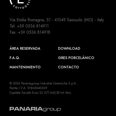
Via Emilia Romagna, 31 - 41049 Sassuolo (MO) - Italy
Tel.
+39 0536.814911
Fax. +39 0536.814918
ÁREA RESERVADA
DOWNLOAD
F.A.Q.
GRES PORCELÁNICO
MANTENIMIENTO
CONTACTO
© 2026 Panariagroup Industrie Ceramiche S.p.A.
Partita I.V.A. 01865640369
Capitale Sociale Euro 22.677.645,50 Int.Vers.