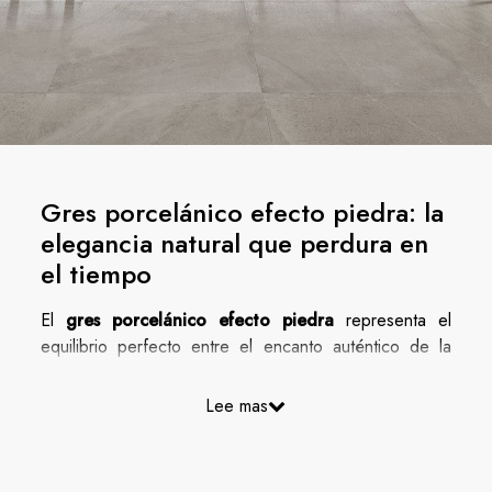
Gres porcelánico efecto piedra: la
elegancia natural que perdura en
el tiempo
El
gres porcelánico efecto piedra
representa el
equilibrio perfecto entre el encanto auténtico de la
naturaleza y las prestaciones más avanzadas de la
cerámica. Las colecciones de Cotto d’Este interpretan
Lee mas
con gran cuidado la elegancia de las superficies
pétreas —del
basalto
a la
pizarra
, del
travertino
a la
caliza
—, reproduciendo vetas, cromatismos e