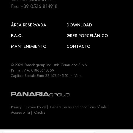
Fax. +39 0536.814918
ÁREA RESERVADA
DOWNLOAD
F.A.Q.
GRES PORCELÁNICO
MANTENIMIENTO
CONTACTO
© 2026 Panariagroup Industrie Ceramiche S.p.A.
Partita I.V.A. 01865640369
Capitale Sociale Euro 22.677.645,50 Int.Vers.
Privacy
|
Cookie Policy
|
General terms and conditions of sale
|
Accessibilità
|
Credits