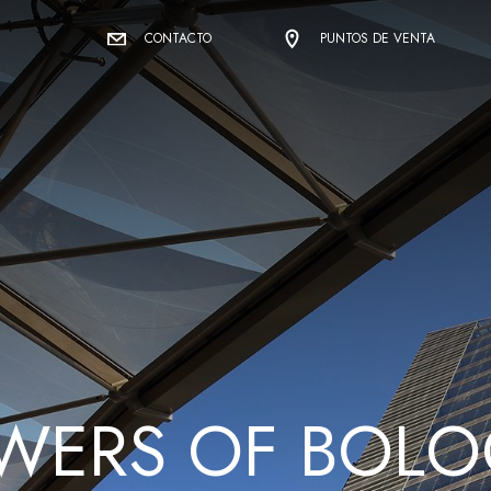
CONTACTO
PUNTOS DE VENTA
W
E
R
S
O
F
B
O
L
O