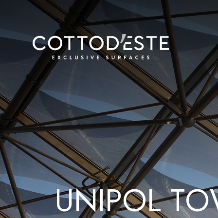
U
N
I
P
O
L
T
O