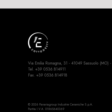
Via Emilia Romagna, 31 - 41049 Sassuolo (MO) - I
Tel.
+39 0536.814911
Fax. +39 0536.814918
© 2026 Panariagroup Industrie Ceramiche S.p.A.
Partita I.V.A. 01865640369