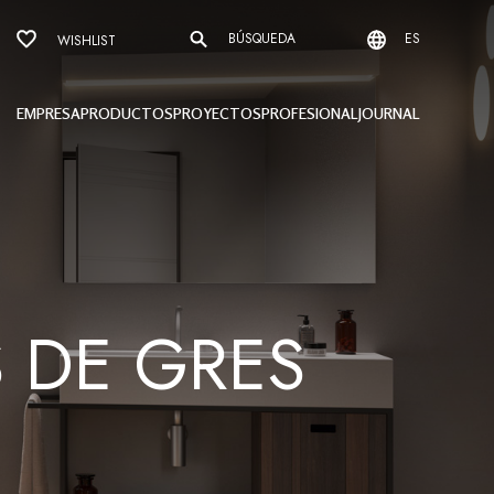
BÚSQUEDA
ES
WISHLIST
EMPRESA
PRODUCTOS
PROYECTOS
PROFESIONAL
JOURNAL
S DE GRES